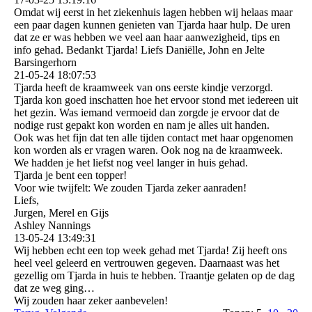
Omdat wij eerst in het ziekenhuis lagen hebben wij helaas maar
een paar dagen kunnen genieten van Tjarda haar hulp. De uren
dat ze er was hebben we veel aan haar aanwezigheid, tips en
info gehad. Bedankt Tjarda! Liefs Daniëlle, John en Jelte
Barsingerhorn
21-05-24
18:07:53
Tjarda heeft de kraamweek van ons eerste kindje verzorgd.
Tjarda kon goed inschatten hoe het ervoor stond met iedereen uit
het gezin. Was iemand vermoeid dan zorgde je ervoor dat de
nodige rust gepakt kon worden en nam je alles uit handen.
Ook was het fijn dat ten alle tijden contact met haar opgenomen
kon worden als er vragen waren. Ook nog na de kraamweek.
We hadden je het liefst nog veel langer in huis gehad.
Tjarda je bent een topper!
Voor wie twijfelt: We zouden Tjarda zeker aanraden!
Liefs,
Jurgen, Merel en Gijs
Ashley Nannings
13-05-24
13:49:31
Wij hebben echt een top week gehad met Tjarda! Zij heeft ons
heel veel geleerd en vertrouwen gegeven. Daarnaast was het
gezellig om Tjarda in huis te hebben. Traantje gelaten op de dag
dat ze weg ging…
Wij zouden haar zeker aanbevelen!