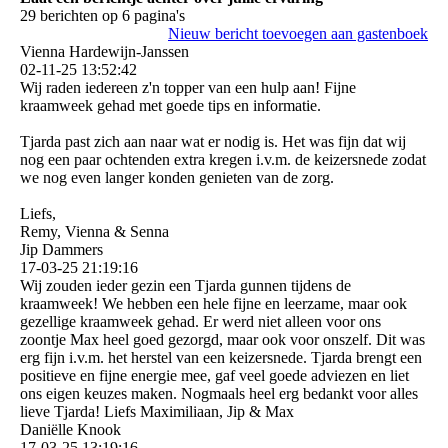
29 berichten op 6 pagina's
Nieuw bericht toevoegen aan gastenboek
Vienna Hardewijn-Janssen
02-11-25
13:52:42
Wij raden iedereen z'n topper van een hulp aan! Fijne
kraamweek gehad met goede tips en informatie.
Tjarda past zich aan naar wat er nodig is. Het was fijn dat wij
nog een paar ochtenden extra kregen i.v.m. de keizersnede zodat
we nog even langer konden genieten van de zorg.
Liefs,
Remy, Vienna & Senna
Jip Dammers
17-03-25
21:19:16
Wij zouden ieder gezin een Tjarda gunnen tijdens de
kraamweek! We hebben een hele fijne en leerzame, maar ook
gezellige kraamweek gehad. Er werd niet alleen voor ons
zoontje Max heel goed gezorgd, maar ook voor onszelf. Dit was
erg fijn i.v.m. het herstel van een keizersnede. Tjarda brengt een
positieve en fijne energie mee, gaf veel goede adviezen en liet
ons eigen keuzes maken. Nogmaals heel erg bedankt voor alles
lieve Tjarda! Liefs Maximiliaan, Jip & Max
Daniëlle Knook
17-03-25
13:19:16